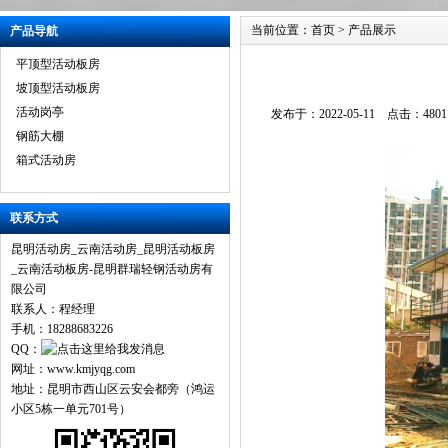
当前位置：
首页
>
产品展示
产品导航
平顶型活动板房
坡顶型活动板房
活动岗亭
发布于：2022-05-11 点击
钢筋大棚
箱式活动房
联系方式
昆明活动房_云南活动房_昆明活动板房
_云南活动板房-昆明群瑞轻钢活动房有
限公司
联系人：程经理
手机：18288683226
QQ：
网址：www.kmjyqg.com
地址：昆明市西山区云安会都旁（鸿运
小区5栋一单元701号）