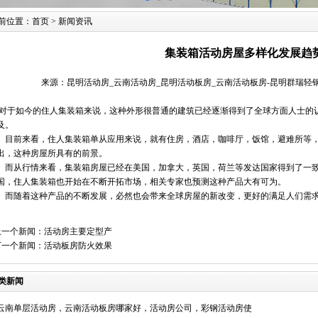
前位置：
首页
>
新闻资讯
集装箱活动房屋多样化发展趋
来源：昆明活动房_云南活动房_昆明活动板房_云南活动板房-昆明群瑞轻钢活动房
对于如今的住人集装箱来说，这种外形很普通的建筑已经逐渐得到了全球方面人士的
及。
目前来看，住人集装箱单从应用来说，就有住房，酒店，咖啡厅，饭馆，避难所等，
出，这种房屋所具有的前景。
而从行情来看，集装箱房屋已经在美国，加拿大，英国，荷兰等发达国家得到了一致
国，住人集装箱也开始在不断开拓市场，相关专家也预测这种产品大有可为。
而随着这种产品的不断发展，必然也会带来全球房屋的新改变，更好的满足人们需
上一个新闻：
活动房主要定型产
下一个新闻：
活动板房防火效果
类新闻
云南单层活动房，云南活动板房哪家好，活动房公司，彩钢活动房使