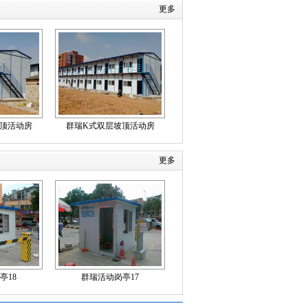
更多
顶活动房
群瑞K式双层坡顶活动房
更多
亭18
群瑞活动岗亭17