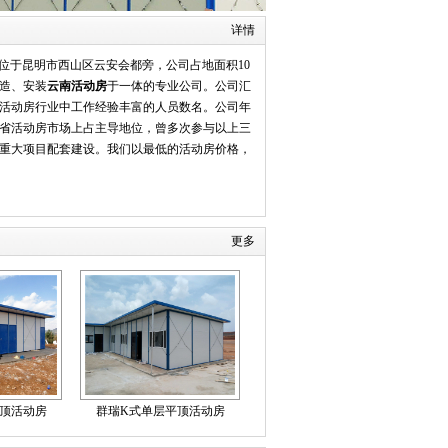
详情
位于昆明市西山区云安会都旁，公司占地面积10
制造、安装
云南活动房
于一体的专业公司。公司汇
活动房行业中工作经验丰富的人员数名。公司年
三省活动房市场上占主导地位，曾多次参与以上三
重大项目配套建设。我们以最低的活动房价格，
更多
顶活动房
群瑞K式单层平顶活动房