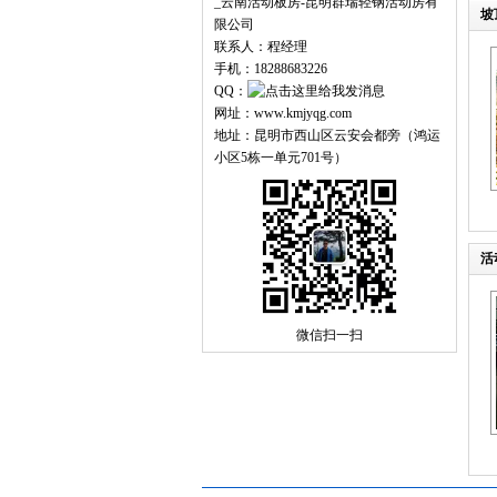
_云南活动板房-昆明群瑞轻钢活动房有
坡
限公司
联系人：程经理
手机：18288683226
QQ：
网址：www.kmjyqg.com
地址：昆明市西山区云安会都旁（鸿运
小区5栋一单元701号）
活
微信扫一扫