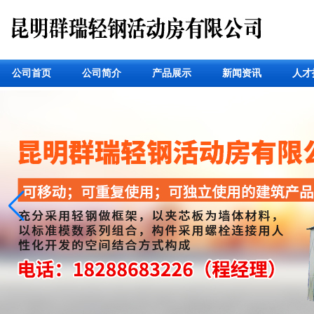
公司首页
公司简介
产品展示
新闻资讯
人才